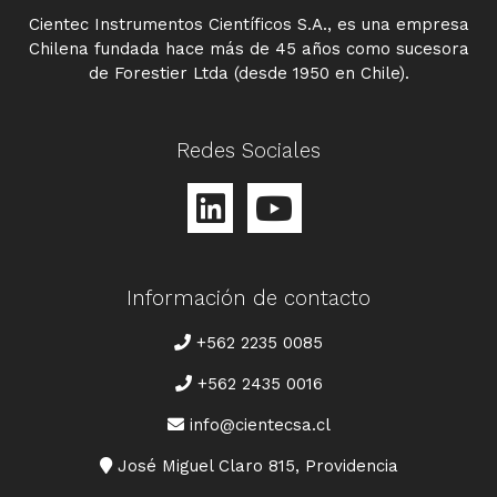
Cientec Instrumentos Científicos S.A., es una empresa
Chilena fundada hace más de 45 años como sucesora
de Forestier Ltda (desde 1950 en Chile).
Redes Sociales
Información de contacto
TELÉFONO
+562 2235 0085
+562 2435 0016
CORREO
info@cientecsa.cl
DIRECCIÓN
José Miguel Claro 815, Providencia