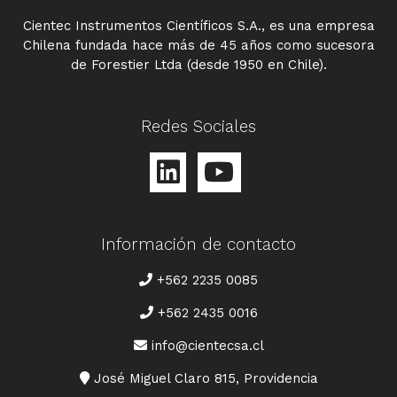
Cientec Instrumentos Científicos S.A., es una empresa
Chilena fundada hace más de 45 años como sucesora
de Forestier Ltda (desde 1950 en Chile).
Redes Sociales
Información de contacto
TELÉFONO
+562 2235 0085
+562 2435 0016
CORREO
info@cientecsa.cl
DIRECCIÓN
José Miguel Claro 815, Providencia