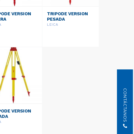
PODE VERSION
TRIPODE VERSION
ERA
PESADA
FESSIONAL 3000
PROFESSIONAL 5000
A
LEICA
05l
GST20-9
CONTÁCTANOS
PODE VERSION
ADA
FESSIONAL 5000
A
 20