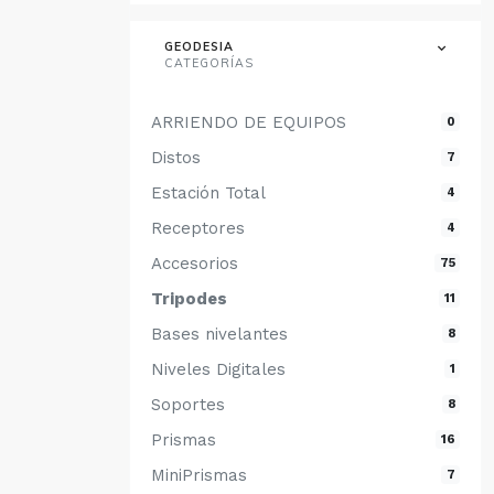
GEODESIA
CATEGORÍAS
ARRIENDO DE EQUIPOS
0
Distos
7
Estación Total
4
Receptores
4
Accesorios
75
Tripodes
11
Bases nivelantes
8
Niveles Digitales
1
Soportes
8
Prismas
16
MiniPrismas
7