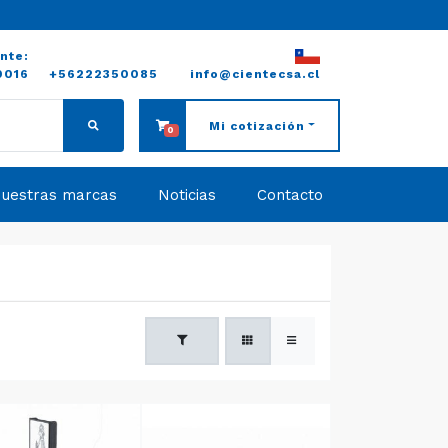
ente:
0016
+56222350085
info@cientecsa.cl
Mi cotización
0
uestras marcas
Noticias
Contacto