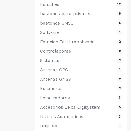
Estuches
12
bastones para prismas
8
bastones GNSS
5
Software
3
Estación Total robotizada
2
Controladoras
2
Sistemas
2
Antenas GPS
4
Antenas GNSS
2
Escaneres
2
Localizadores
3
Accesorios Leica Digisystem
5
Niveles Automaticos
13
Brujulas
1