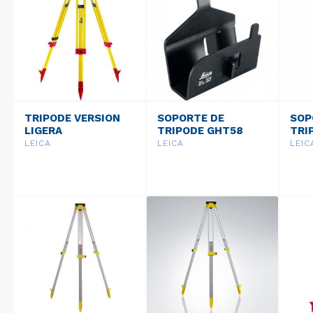
TRIPODE VERSION
SOPORTE DE
SOP
LIGERA
TRIPODE GHT58
TRI
PROFESSIONAL 3000
LEICA
LEICA
LEIC
GST05