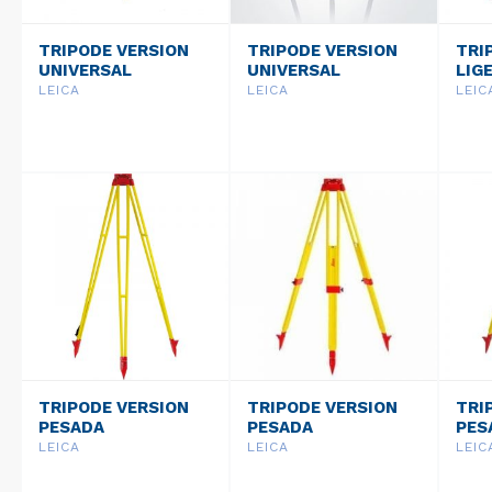
TRIPODE VERSION
TRIPODE VERSION
TRI
UNIVERSAL
UNIVERSAL
LIG
PROFESSIONAL 1000
PROFESSIONAL 1000
PRO
LEICA
LEICA
LEIC
GST103
GST101
GST
TRIPODE VERSION
TRIPODE VERSION
TRI
PESADA
PESADA
PES
PROFESSIONAL 5000
PROFESSIONAL 5000
PRO
LEICA
LEICA
LEIC
GST40
GST120-9
GST