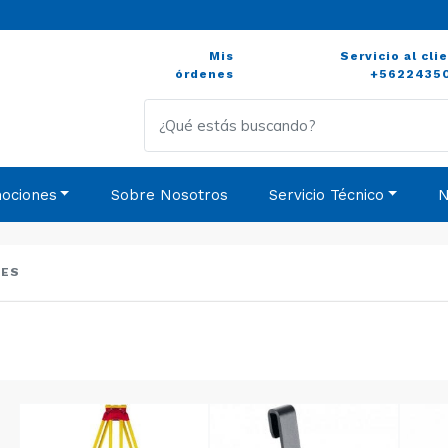
Mis
Servicio al cli
órdenes
+5622435
ociones
Sobre Nosotros
Servicio Técnico
N
DES