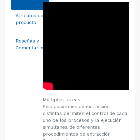
Atributos del
producto
Reseñas y
Comentarios
Múltiples tareas
Seis posiciones de extracción
distintas permiten el control de cada
uno de los procesos y la ejecución
simultánea de diferentes
procedimientos de extracción