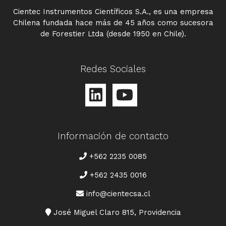
Cientec Instrumentos Científicos S.A., es una empresa
Chilena fundada hace más de 45 años como sucesora
de Forestier Ltda (desde 1950 en Chile).
Redes Sociales
Información de contacto
TELÉFONO
+562 2235 0085
+562 2435 0016
CORREO
info@cientecsa.cl
DIRECCIÓN
José Miguel Claro 815, Providencia