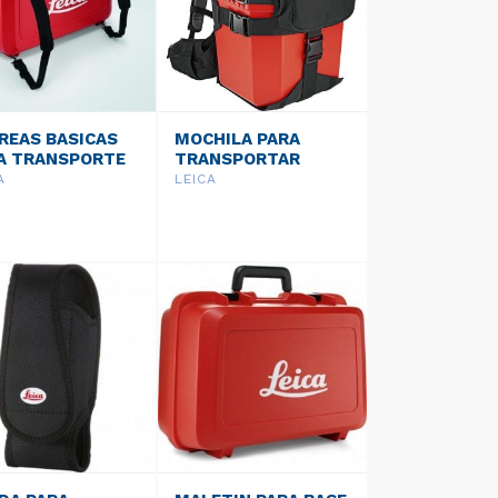
REAS BASICAS
MOCHILA PARA
A TRANSPORTE
TRANSPORTAR
718
MALETINES GVP 716
A
LEICA