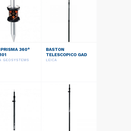
IPRISMA 360°
BASTON
101
TELESCOPICO GAD
32
CA GEOSYSTEMS
LEICA