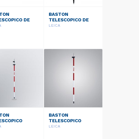
TON
BASTON
ESCOPICO DE
TELESCOPICO DE
RA DE CARBONO
FIBRA DE CARBONO
A
LEICA
RTPOLE GLS31
GNSS GLS30
TON
BASTON
ESCOPICO
TELESCOPICO
112
GLS111
A
LEICA