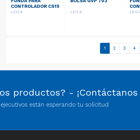
FUNDA PARA
BOLSA GVP 703
FUN
CONTROLADOR CS15
CON
GVP644
GVP
LEICA
LEICA
LEIC
1
2
3
4
os productos? - ¡Contáctanos
jecutivos están esperando tu solicitud