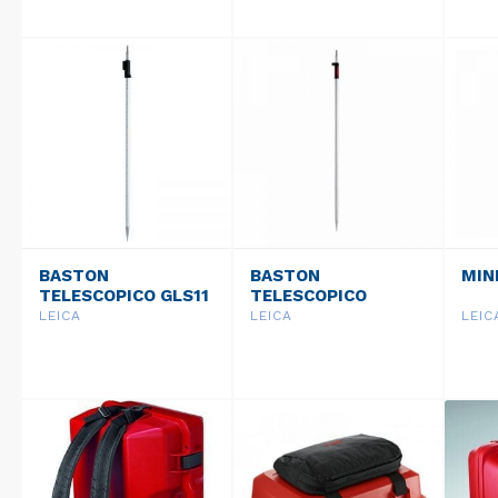
BASTON
BASTON
MIN
TELESCOPICO GLS11
TELESCOPICO
GLS12F
LEICA
LEICA
LEIC