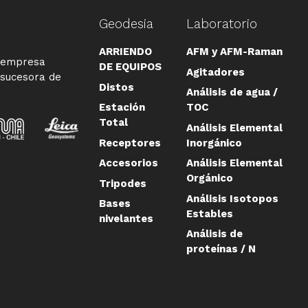
Geodesia
Laboratorio
ARRIENDO
AFM y AFM-Raman
a empresa
DE EQUIPOS
Agitadores
 sucesora de
Distos
Análisis de agua /
Estación
TOC
Total
Análisis Elemental
Receptores
Inorgánico
Accesorios
Análisis Elemental
Orgánico
Tripodes
Análisis Isotopos
Bases
Estables
nivelantes
Análisis de
proteínas / N