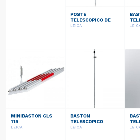
POSTE
BAS
TELESCOPICO DE
TEL
ALUMINIO
FIB
LEICA
LEIC
SMARTPOLE GNSS
SMA
GLS13
MINIBASTON GLS
BASTON
BAS
115
TELESCOPICO
TEL
GLS105
GLS
LEICA
LEICA
LEIC