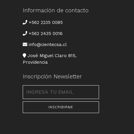
Información de contacto
TELÉFONO
+562 2235 0085
+562 2435 0016
CORREO
info@cientecsa.cl
DIRECCIÓN
José Miguel Claro 815,
Providencia
Inscripción Newsletter
Email
*