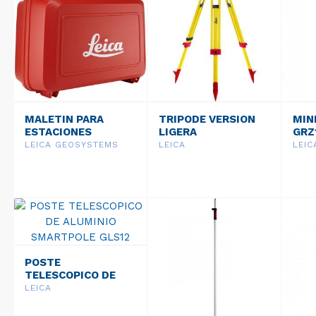
MALETIN PARA
TRIPODE VERSION
MIN
ESTACIONES
LIGERA
GRZ
TOTALES
PROFESSIONAL 3000
LEICA GEOSYSTEMS
LEICA
LEI
ROBOTIZADAS
GST05
GVP724
POSTE
TELESCOPICO DE
ALUMINIO
LEICA
SMARTPOLE GLS12