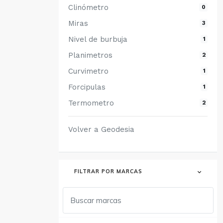
Clinómetro
0
Miras
3
Nivel de burbuja
1
Planimetros
2
Curvimetro
1
Forcipulas
1
Termometro
2
Volver a Geodesia
FILTRAR POR MARCAS