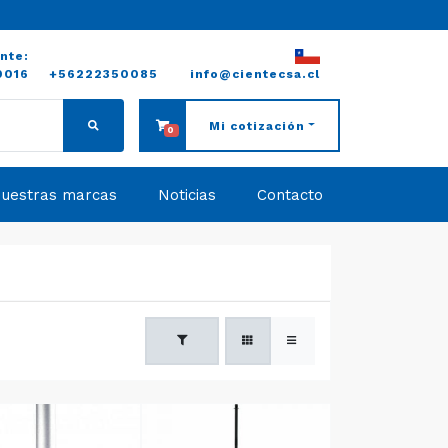
ente:
0016
+56222350085
info@cientecsa.cl
Mi cotización
0
uestras marcas
Noticias
Contacto