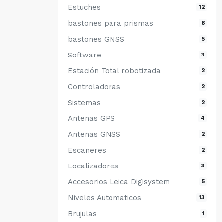
Estuches
12
bastones para prismas
8
bastones GNSS
5
Software
3
Estación Total robotizada
2
Controladoras
2
Sistemas
2
Antenas GPS
4
Antenas GNSS
2
Escaneres
2
Localizadores
3
Accesorios Leica Digisystem
5
Niveles Automaticos
13
Brujulas
1