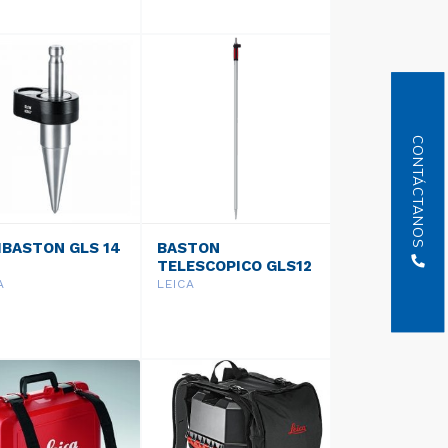
CONTÁCTANOS
IBASTON GLS 14
BASTON
TELESCOPICO GLS12
A
LEICA