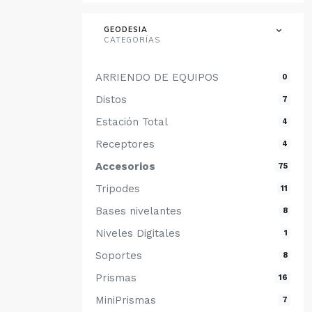
GEODESIA
CATEGORÍAS
ARRIENDO DE EQUIPOS
0
Distos
7
Estación Total
4
Receptores
4
Accesorios
75
Tripodes
11
Bases nivelantes
8
Niveles Digitales
1
Soportes
8
Prismas
16
MiniPrismas
7