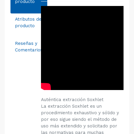
producto
Atributos del
producto
Reseñas y
Comentarios
Auténtica extracción Soxhlet
La extracción Soxhlet es un
procedimiento exhaustivo y sólido y
por eso sigue siendo el método de
uso más extendido y solicitado por
las normativas para muchas