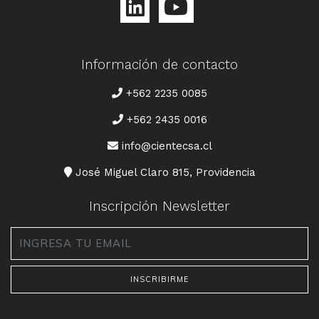
Información de contacto
TELÉFONO
+562 2235 0085
+562 2435 0016
CORREO
info@cientecsa.cl
DIRECCIÓN
José Miguel Claro 815, Providencia
Inscripción Newsletter
Email
*