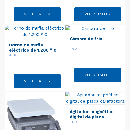
VER DETALLES
VER DETALLES
Cámara de frío
Horno de mufla
JSR
eléctrico de 1.200 ° C
JSR
VER DETALLES
VER DETALLES
Agitador magnético
digital de placa
calefactora
JSR