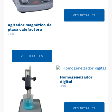
VER DETALLES
Agitador magnético de
placa calefactora
analógica
JSR
VER DETALLES
Homogeneizador
digital
JSR
VER DETALLES