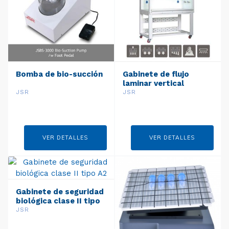
Bomba de bio-succión
Gabinete de flujo
laminar vertical
JSR
JSR
VER DETALLES
VER DETALLES
Gabinete de seguridad
biológica clase II tipo
A2
JSR