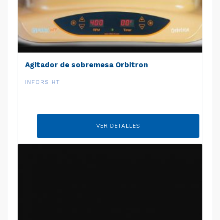
Agitador de sobremesa Orbitron
INFORS HT
VER DETALLES