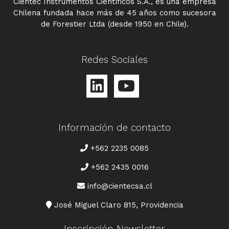
Cientec Instrumentos Científicos S.A., es una empresa
Chilena fundada hace más de 45 años como sucesora
de Forestier Ltda (desde 1950 en Chile).
Redes Sociales
Información de contacto
TELÉFONO
+562 2235 0085
+562 2435 0016
CORREO
info@cientecsa.cl
DIRECCIÓN
José Miguel Claro 815, Providencia