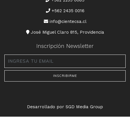
+562 2235 0085
+562 2435 0016
CORREO
info@cientecsa.cl
DIRECCIÓN
José Miguel Claro 815, Providencia
Inscripción Newsletter
Email
*
Desarrollado por SGD Media Group