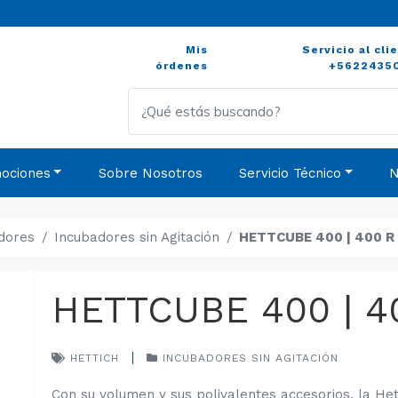
Mis
Servicio al cli
órdenes
+5622435
ociones
Sobre Nosotros
Servicio Técnico
N
dores
Incubadores sin Agitación
HETTCUBE 400 | 400 R
HETTCUBE 400 | 4
HETTICH
INCUBADORES SIN AGITACIÓN
Con su volumen y sus polivalentes accesorios, la Het