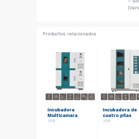
– So
(Var
Productos relacionados
Incubadora
Incubadora de
Multicamara
cuatro pilas
JSR
JSR