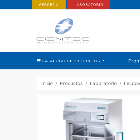
GEODESIA
LABORATORIO
Prom
CATÁLOGO DE
PRODUCTOS
Inicio
Productos
Laboratorio
Incuba