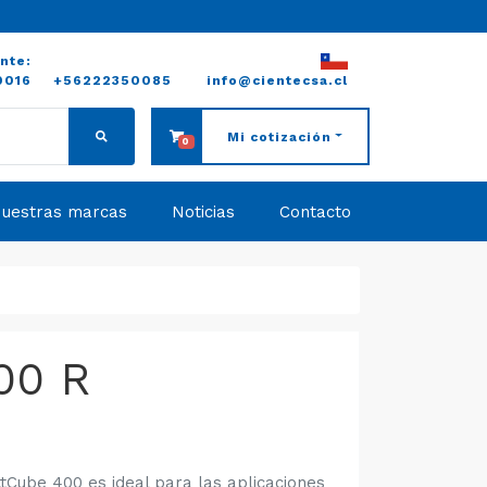
ente:
0016
+56222350085
info@cientecsa.cl
Mi cotización
0
uestras marcas
Noticias
Contacto
00 R
tCube 400 es ideal para las aplicaciones