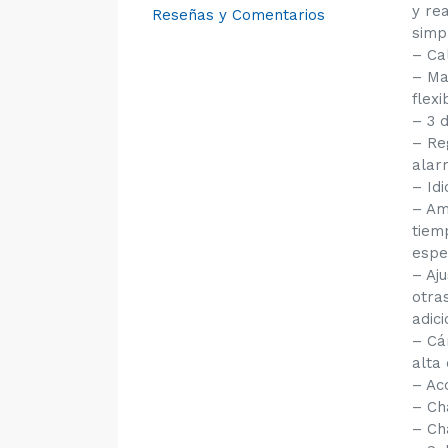
y re
Reseñas y Comentarios
simp
– Ca
– Ma
flex
– 3 
– Re
alar
– Id
– Am
tiem
espe
– Aj
otra
adici
– Cá
alta 
– Ac
– Ch
– Ch