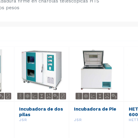
ldadura firme en charolas telescópicas HTS
ios pesos
Incubadora de dos
Incubadora de Pie
HET
pilas
600
JSR
JSR
HET