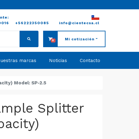
ente:
0016
+56222350085
info@cientecsa.cl
Mi cotización
0
uestras marcas
Noticias
Contacto
acity) Model: SP-2.5
ample Splitter
pacity)