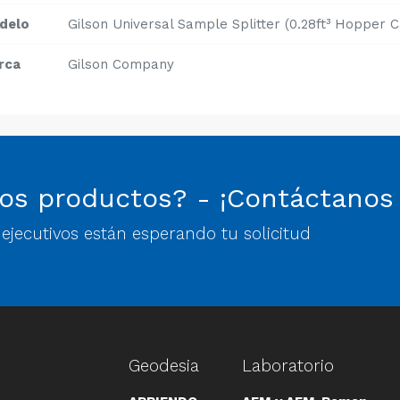
delo
Gilson Universal Sample Splitter (0.28ft³ Hopper C
rca
Gilson Company
os productos? - ¡Contáctanos
jecutivos están esperando tu solicitud
Geodesia
Laboratorio