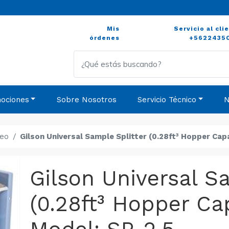
Mis
Servicio al cli
órdenes
+5622435
ociones
Sobre Nosotros
Servicio Técnico
N
eo
Gilson Universal Sample Splitter (0.28ft³ Hopper Cap
Gilson Universal S
(0.28ft³ Hopper Ca