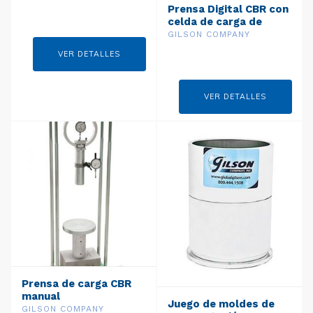
Prensa Digital CBR con
celda de carga de
10,000 lbf
GILSON COMPANY
VER DETALLES
VER DETALLES
Prensa de carga CBR
manual
Juego de moldes de
GILSON COMPANY