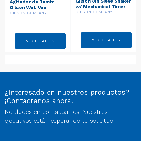
Gilson 8in Sieve Shaker
Agitador de Tamiz
w/ Mechanical Timer
Gilson Wet-Vac
(230V / 50Hz)
GILSON COMPANY
GILSON COMPANY
VER DETALLES
VER DETALLES
¿Interesado en nuestros productos? -
¡Contáctanos ahora!
No dudes en contactarnos. Nuestros
ejecutivos están esperando tu solicitud