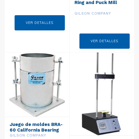
Modelo: SS-30F
Ring and Puck Mill
GILSON COMPANY
VER DETALLES
VER DETALLES
Juego de moldes BRA-
60 California Bearing
Ratio (CBR)
GILSON COMPANY