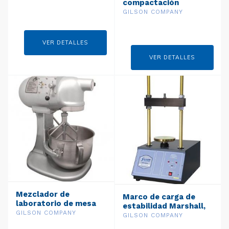
compactación
Marshall de 4
GILSON COMPANY
pulgadas
VER DETALLES
VER DETALLES
Mezclador de
Marco de carga de
laboratorio de mesa
estabilidad Marshall,
de trabajo pesado de
GILSON COMPANY
10,000lbf (230V /
GILSON COMPANY
5qt (230V / 50Hz)
50Hz) Modelo: MS-86F