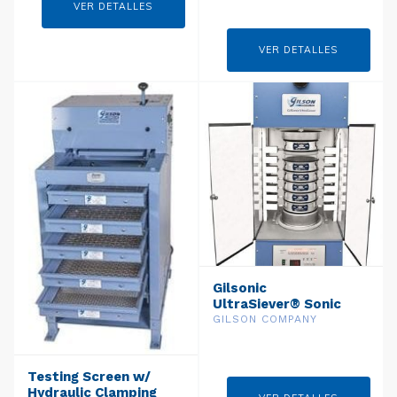
VER DETALLES
VER DETALLES
Gilsonic
UltraSiever® Sonic
Sifter ga-8
GILSON COMPANY
Testing Screen w/
Hydraulic Clamping