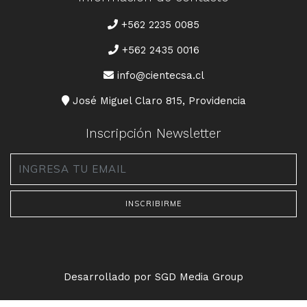
TELÉFONO
+562 2235 0085
+562 2435 0016
CORREO
info@cientecsa.cl
DIRECCIÓN
José Miguel Claro 815, Providencia
Inscripción Newsletter
Email
*
Desarrollado por SGD Media Group