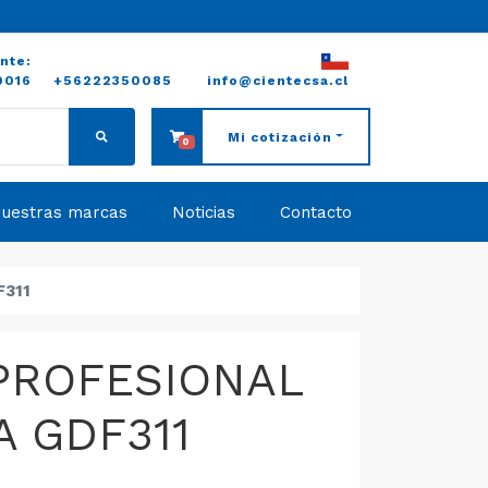
ente:
0016
+56222350085
info@cientecsa.cl
Mi cotización
0
uestras marcas
Noticias
Contacto
F311
PROFESIONAL
A GDF311