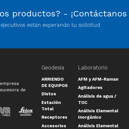
os productos? - ¡Contáctanos
jecutivos están esperando tu solicitud
Geodesia
Laboratorio
ARRIENDO
AFM y AFM-Raman
a empresa
DE EQUIPOS
Agitadores
 sucesora de
Distos
Análisis de agua /
Estación
TOC
Total
Análisis Elemental
Receptores
Inorgánico
Accesorios
Análisis Elemental