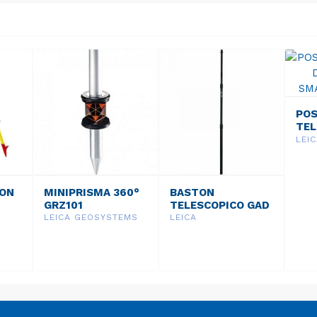
PO
TEL
ALU
LEI
SMA
ION
MINIPRISMA 360°
BASTON
GRZ101
TELESCOPICO GAD
32
LEICA GEOSYSTEMS
LEICA