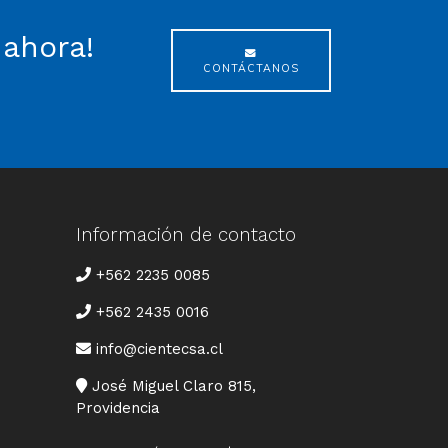
 ahora!
CONTÁCTANOS
Información de contacto
TELÉFONO
+562 2235 0085
+562 2435 0016
CORREO
info@cientecsa.cl
DIRECCIÓN
José Miguel Claro 815,
Providencia