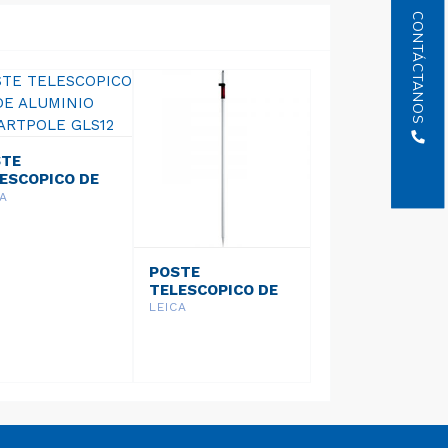
CONTÁCTANOS
STE
ESCOPICO DE
MINIO
CA
RTPOLE GLS12
POSTE
TELESCOPICO DE
ALUMINIO
LEICA
SMARTPOLE GNSS
GLS13