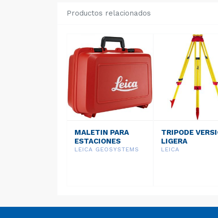
Productos relacionados
MALETIN PARA
TRIPODE VERS
ESTACIONES
LIGERA
TOTALES
PROFESSIONAL
LEICA GEOSYSTEMS
LEICA
ROBOTIZADAS
3000 GST05
GVP724