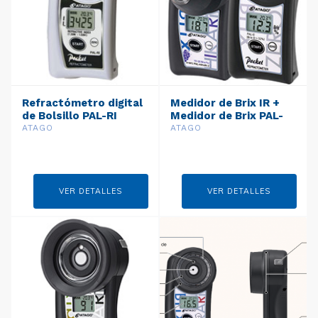
Refractómetro digital
Medidor de Brix IR +
de Bolsillo PAL-RI
Medidor de Brix PAL-
HIKARi2+PAL-0 (Uvas)
ATAGO
ATAGO
VER DETALLES
VER DETALLES