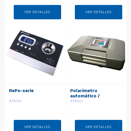
VER DETALLES
VER DETALLES
RePo-serie
Polarímetro
automático /
Sacarímetro SAC-i
ATAGO
ATAGO
VER DETALLES
VER DETALLES