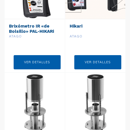
Brixómetro IR «de
Hikari
Bolsillo» PAL-HIKARi
Ripeness (Madurez)
ATAGO
ATAGO
VER DETALLES
VER DETALLES