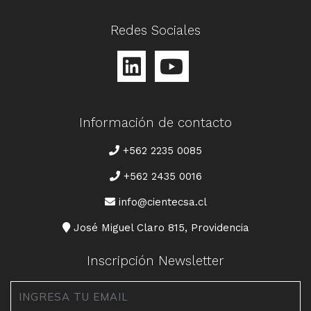
Redes Sociales
Información de contacto
TELÉFONO
+562 2235 0085
+562 2435 0016
CORREO
info@cientecsa.cl
DIRECCIÓN
José Miguel Claro 815, Providencia
Inscripción Newsletter
Email
*