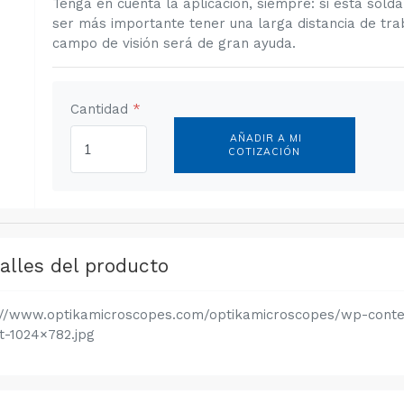
Tenga en cuenta la aplicación, siempre: si está sold
ser más importante tener una larga distancia de tra
campo de visión será de gran ayuda.
Cantidad
*
AÑADIR A MI
COTIZACIÓN
alles del producto
://www.optikamicroscopes.com/optikamicroscopes/wp-conte
t-1024×782.jpg