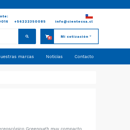
ente:
0016
+56222350085
info@cientecsa.cl
Mi cotización
0
uestras marcas
Noticias
Contacto
tereoscópico Greenough muy compacto