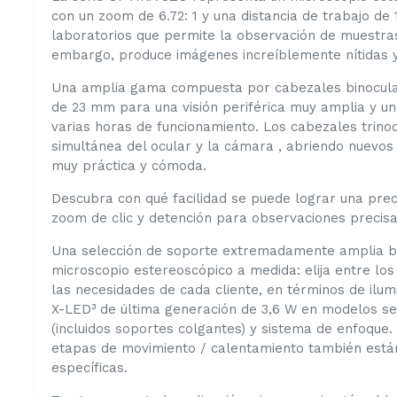
con un zoom de 6.72: 1 y una distancia de trabajo d
laboratorios que permite la observación de muestras 
embargo, produce imágenes increíblemente nítidas y
Una amplia gama compuesta por cabezales binocular
de 23 mm para una visión periférica muy amplia y u
varias horas de funcionamiento. Los cabezales trino
simultánea del ocular y la cámara , abriendo nuevos
muy práctica y cómoda.
Descubra con qué facilidad se puede lograr una preci
zoom de clic y detención para observaciones precisas
Una selección de soporte extremadamente amplia br
microscopio estereoscópico a medida: elija entre los
las necesidades de cada cliente, en términos de ilumin
X-LED³ de última generación de 3,6 W en modelos sel
(incluidos soportes colgantes) y sistema de enfoque.
etapas de movimiento / calentamiento también están
específicas.