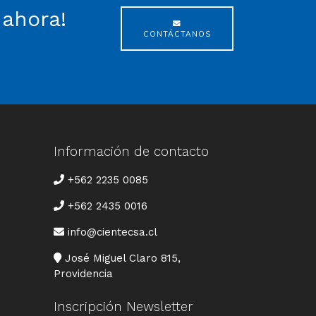
 ahora!
CONTÁCTANOS
Información de contacto
TELÉFONO
+562 2235 0085
+562 2435 0016
CORREO
info@cientecsa.cl
DIRECCIÓN
José Miguel Claro 815,
Providencia
Inscripción Newsletter