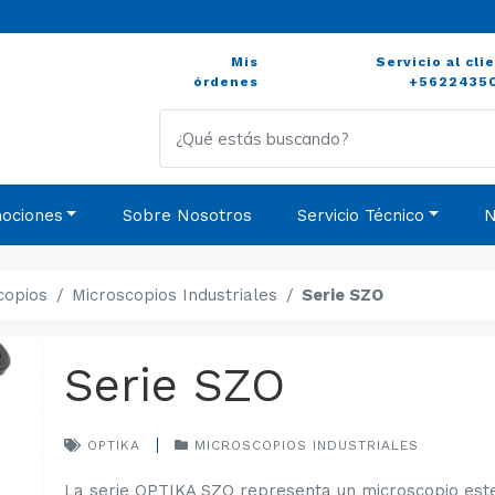
Mis
Servicio al cli
órdenes
+5622435
ociones
Sobre Nosotros
Servicio Técnico
N
copios
Microscopios Industriales
Serie SZO
Serie SZO
OPTIKA
MICROSCOPIOS INDUSTRIALES
La serie OPTIKA SZO representa un microscopio es