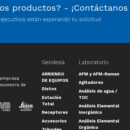
os productos? - ¡Contáctanos
jecutivos están esperando tu solicitud
Geodesia
Laboratorio
ARRIENDO
AFM y AFM-Raman
a empresa
DE EQUIPOS
Agitadores
 sucesora de
Distos
Análisis de agua /
Estación
TOC
Total
Análisis Elemental
Receptores
Inorgánico
Accesorios
Análisis Elemental
Orgánico
Tripodes