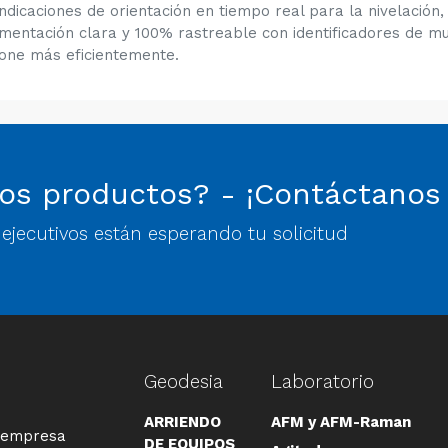
ndicaciones de orientación en tiempo real para la nivelación, 
mentación clara y 100% rastreable con identificadores de mu
ione más eficientemente.
os productos? - ¡Contáctanos
jecutivos están esperando tu solicitud
Geodesia
Laboratorio
ARRIENDO
AFM y AFM-Raman
a empresa
DE EQUIPOS