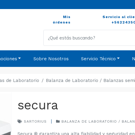
Mis
Servicio al cli
órdenes
+5622435
ociones
Sobre Nosotros
Servicio Técnico
N
as de Laboratorio
Balanza de Laboratorio / Balanzas semi
secura
SARTORIUS
BALANZA DE LABORATORIO / BALANZ
Secura ® garantiza una alta fiabilidad y seguridad e