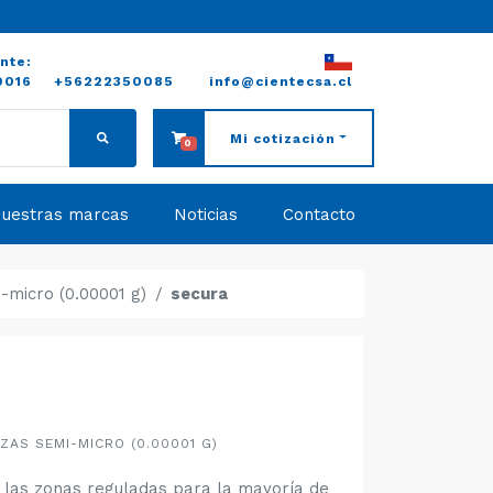
ente:
0016
+56222350085
info@cientecsa.cl
Mi cotización
0
uestras marcas
Noticias
Contacto
-micro (0.00001 g)
secura
AS SEMI-MICRO (0.00001 G)
n las zonas reguladas para la mayoría de