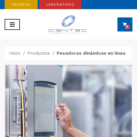
GEODESIA
LABORATORIO
0
Inicio
Productos
Pesadoras dinámicas en línea