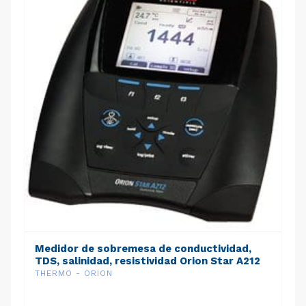
Medidor de sobremesa de conductividad,
TDS, salinidad, resistividad Orion Star A212
con soporte
THERMO - ORION