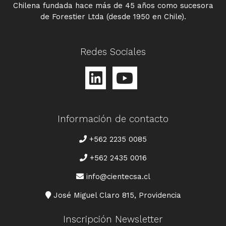
Chilena fundada hace más de 45 años como sucesora
de Forestier Ltda (desde 1950 en Chile).
Redes Sociales
Información de contacto
TELÉFONO
+562 2235 0085
+562 2435 0016
CORREO
info@cientecsa.cl
DIRECCIÓN
José Miguel Claro 815, Providencia
Inscripción Newsletter