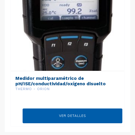
Medidor multiparamétrico de
pH/ISE/conductividad/oxígeno disuelto
portátil Orion Star A329
THERMO - ORION
VER DETALLES