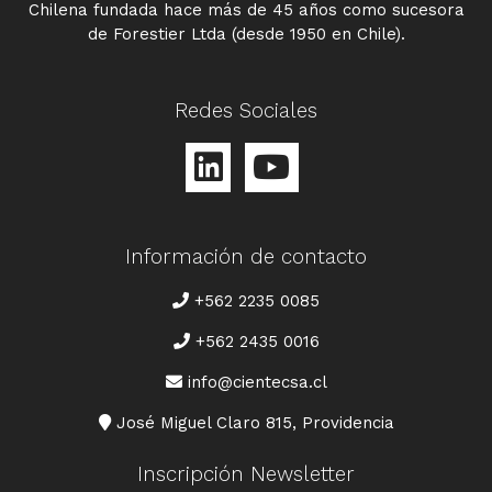
Chilena fundada hace más de 45 años como sucesora
de Forestier Ltda (desde 1950 en Chile).
Redes Sociales
Información de contacto
TELÉFONO
+562 2235 0085
+562 2435 0016
CORREO
info@cientecsa.cl
DIRECCIÓN
José Miguel Claro 815, Providencia
Inscripción Newsletter