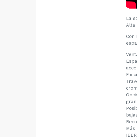
La s
Alta
Con 
espa
Vent
Espa
acce
Func
Trav
crom
Opci
gran
Posi
baja
Reco
Más 
IBER