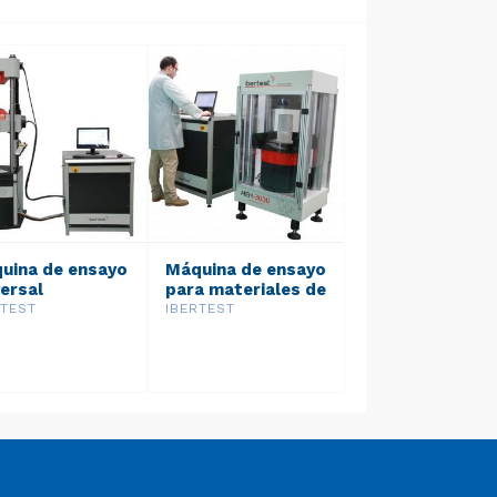
uina de ensayo
Máquina de ensayo
versal
para materiales de
áulica – Serie
alta resistencia a
RTEST
IBERTEST
U2
la compresión –
Serie MEH