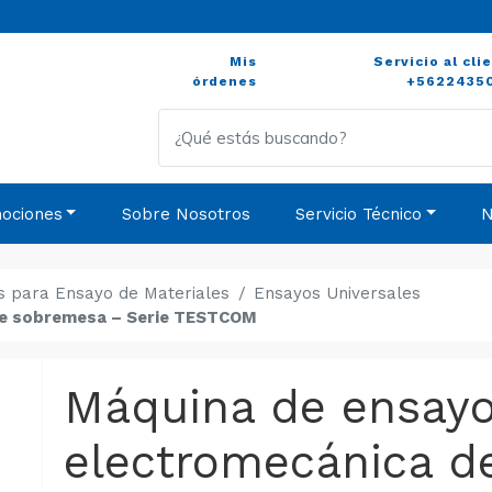
Mis
Servicio al cli
órdenes
+5622435
ociones
Sobre Nosotros
Servicio Técnico
N
s para Ensayo de Materiales
Ensayos Universales
de sobremesa – Serie TESTCOM
Máquina de ensay
electromecánica d