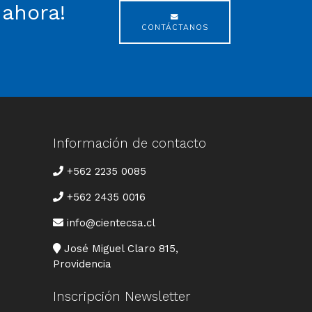
 ahora!
CONTÁCTANOS
Información de contacto
TELÉFONO
+562 2235 0085
+562 2435 0016
CORREO
info@cientecsa.cl
DIRECCIÓN
José Miguel Claro 815,
Providencia
Inscripción Newsletter