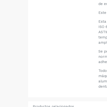
de e
Este
Esta
ISO 
ASTM
temp
ampl
Se p
norm
adhes
Todo
máqu
alum
dent
Productos relacionados