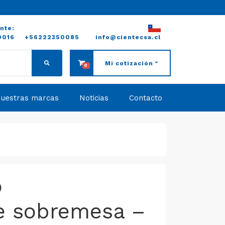
ente:
0016
+56222350085
info@cientecsa.cl
Mi cotización
0
uestras marcas
Noticias
Contacto
o
e sobremesa –