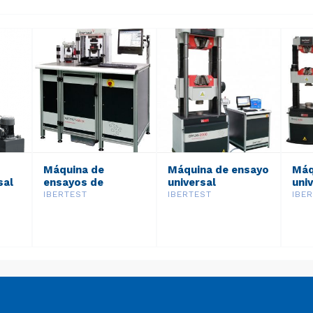
Máquina de
Máquina de ensayo
Máq
sal
ensayos de
universal
uni
rie
resistencia
hidráulica – Serie
hidr
IBERTEST
IBERTEST
IBE
cemento
IBMU4
IBM
AUTOTEST / CIB