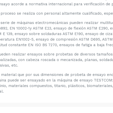
nsayo acorde a normativa internacional para verificación de p
 proceso se realiza con personal altamente cualificado, esp
 serie de máquinas electromecánicas pueden realizar multitu
6892, EN 10002-1y ASTM E23, ensayo de flexión ASTM E290
 E 139, ensayo sobre soldaduras ASTM E190, ensayo de cizal
eratura EN1002-5, ensayo de compresión ASTM D695, ASTM E 
itud constante EN ISO BS 7270, ensayos de fatiga a baja fr
ueden realizar ensayos sobre probetas de diversos tamaños
alizadas, con cabeza roscada o mecanizada, planas, soldada
ivas, etc.
 material que por sus dimensiones de probeta de ensayo enc
ina puede ser ensayado en la máquina de ensayo TESTCOM:
inio, materiales compuestos, titanio, plásticos, biomateriale
al.