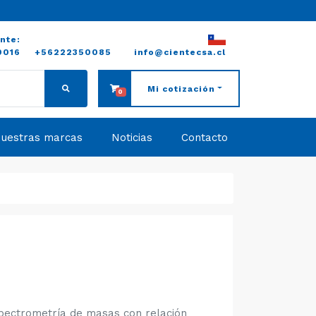
ente:
0016
+56222350085
info@cientecsa.cl
Mi cotización
0
uestras marcas
Noticias
Contacto
spectrometría de masas con relación