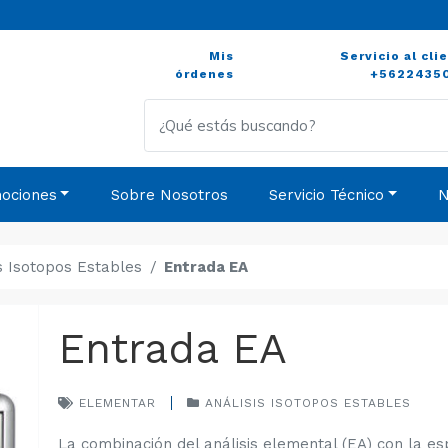
Mis
Servicio al cli
órdenes
+5622435
ociones
Sobre Nosotros
Servicio Técnico
N
is Isotopos Estables
Entrada EA
Entrada EA
ELEMENTAR
ANÁLISIS ISOTOPOS ESTABLES
La combinación del análisis elemental (EA) con la e