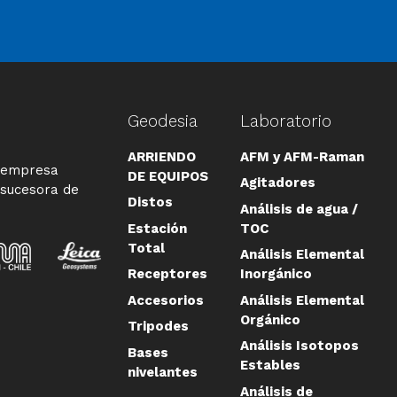
Geodesia
Laboratorio
ARRIENDO
AFM y AFM-Raman
a empresa
DE EQUIPOS
Agitadores
 sucesora de
Distos
Análisis de agua /
Estación
TOC
Total
Análisis Elemental
Receptores
Inorgánico
Accesorios
Análisis Elemental
Orgánico
Tripodes
Análisis Isotopos
Bases
Estables
nivelantes
Análisis de