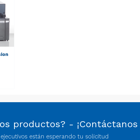
sion
os productos? - ¡Contáctanos
jecutivos están esperando tu solicitud