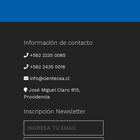
Información de contacto
TELÉFONO
+562 2235 0085
+562 2435 0016
CORREO
info@cientecsa.cl
DIRECCIÓN
José Miguel Claro 815,
Providencia
Inscripción Newsletter
Email
*