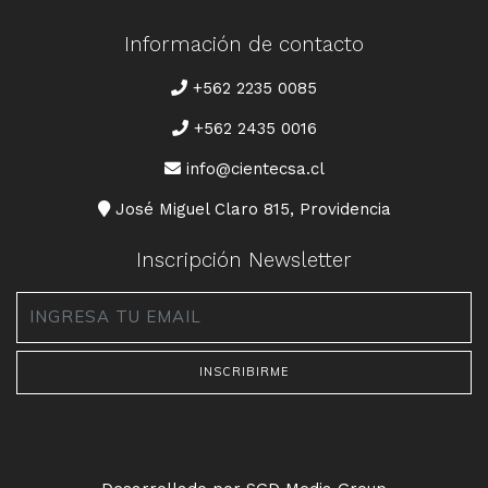
Información de contacto
TELÉFONO
+562 2235 0085
+562 2435 0016
CORREO
info@cientecsa.cl
DIRECCIÓN
José Miguel Claro 815, Providencia
Inscripción Newsletter
Email
*