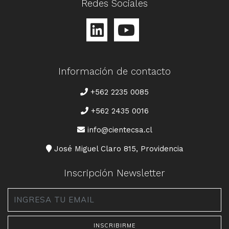
Redes Sociales
Información de contacto
TELÉFONO
+562 2235 0085
+562 2435 0016
CORREO
info@cientecsa.cl
DIRECCIÓN
José Miguel Claro 815, Providencia
Inscripción Newsletter
Email
*