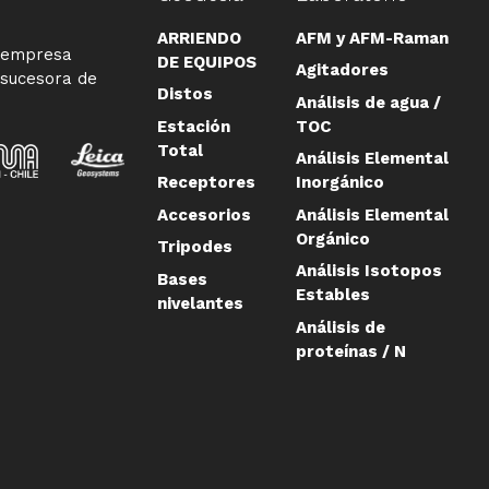
ARRIENDO
AFM y AFM-Raman
a empresa
DE EQUIPOS
Agitadores
 sucesora de
Distos
Análisis de agua /
Estación
TOC
Total
Análisis Elemental
Receptores
Inorgánico
Accesorios
Análisis Elemental
Orgánico
Tripodes
Análisis Isotopos
Bases
Estables
nivelantes
Análisis de
proteínas / N