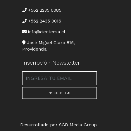
TELÉFONO
+562 2235 0085
+562 2435 0016
CORREO
info@cientecsa.cl
DIRECCIÓN
José Miguel Claro 815,
Providencia
Inscripción Newsletter
Email
*
Desarrollado por SGD Media Group