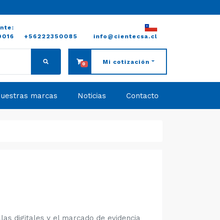
ente:
0016
+56222350085
info@cientecsa.cl
Mi cotización
0
uestras marcas
Noticias
Contacto
las digitales y el marcado de evidencia