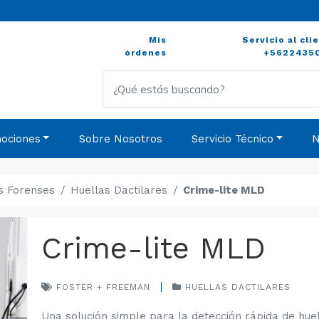
Mis
Servicio al cli
órdenes
+5622435
ociones
Sobre Nosotros
Servicio Técnico
N
s Forenses
Huellas Dactilares
Crime-lite MLD
Crime-lite MLD
FOSTER + FREEMAN
HUELLAS DACTILARES
Una solución simple para la detección rápida de huel